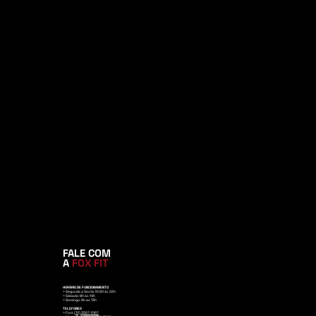
FALE COM
A
FOX FIT
HORÁRIO DE FUNCIONAMENTO
> Segunda a Sexta: 5h30 às 22h
> Sábado: 8h às 14h
> Domingo: 9h às 13h
TELEFONES
> Fixo: (
31) 3567-5167