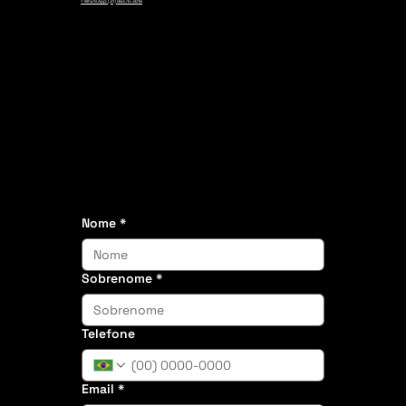
> WhatsApp: (31) 98376-3618
Nome
*
Sobrenome
*
Telefone
Email
*