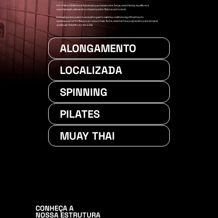
Um treino dinâmico e funcional que desenvolve força, resistência, equilíbrio e
coordenação, elevando o desempenho físico a outro nível.
Indicada para quem busca alto gasto calórico, melhora significativa do
condicionamento físico e um corpo mais forte, resistente e preparado para encarar
qualquer desafio do dia a dia.
ALONGAMENTO
LOCALIZADA
SPINNING
PILATES
MUAY THAI
CONHEÇA A
NOSSA ESTRUTURA